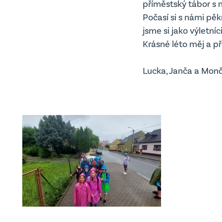
příměstský tábor s 
Počasí si s námi pě
jsme si jako výletníc
Krásné léto měj a př
Lucka, Janča a Mon