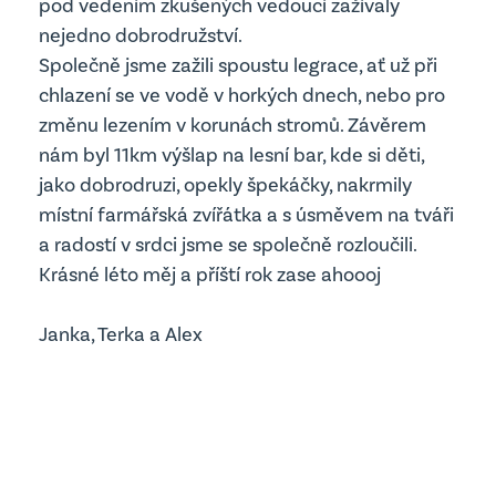
pod vedením zkušených vedoucí zažívaly
Edookit
nejedno dobrodružství.
Školská rada
Společně jsme zažili spoustu legrace, ať už při
chlazení se ve vodě v horkých dnech, nebo pro
Školní parlament
Jídelna
změnu lezením v korunách stromů. Závěrem
nám byl 11km výšlap na lesní bar, kde si děti,
jako dobrodruzi, opekly špekáčky, nakrmily
místní farmářská zvířátka a s úsměvem na tváři
a radostí v srdci jsme se společně rozloučili.
Krásné léto měj a příští rok zase ahoooj
Janka, Terka a Alex