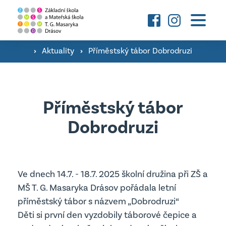
Základní škola
O škole a fotografie ›
›
Aktuality
›
Příměstský tábor Dobrodruzi
Mateřská škola
Družina ›
O škole a fotografie ›
Konzultační hodiny pedagogů ›
Aktuality
Příměstský tábor
Třídy ›
Školní poradenské pracoviště ›
Dobrodruzi
Úřední deska
Kontakty
Jsme Podnikavá škola ›
Důležité dokumenty
Úřední deska
Ve dnech 14.7. - 18.7. 2025 školní družina při ZŠ a
vyhledávání
MŠ T. G. Masaryka Drásov pořádala letní
Projekty MŠ
Důležité dokumenty
příměstský tábor s názvem „Dobrodruzi“
Děti si první den vyzdobily táborové čepice a
Projekty