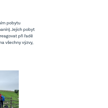
čním pobytu
nín). Jejich pobyt
reagovat při řadě
 na všechny výzvy,