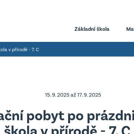
Základní škola
Ma
la v přírodě - 7. C
řské škole
O základní škole
 deska
Úřední deska
té dokumenty
Důležité dokumenty
15. 9. 2025 až 17. 9. 2025
ty MŠ
Projekty
ční pobyt po prázdn
Školská rada
škola v přírodě - 7. C
Školní parlament