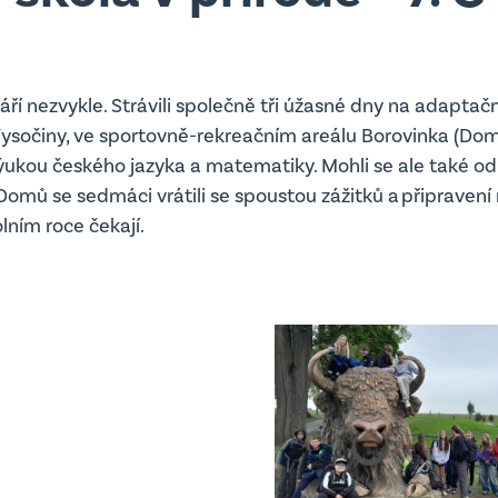
září nezvykle. Strávili společně tři úžasné dny na adapta
ysočiny, ve sportovně-rekreačním areálu Borovinka (Doma
ýukou českého jazyka a matematiky. Mohli se ale také od
 Domů se sedmáci vrátili se spoustou zážitků a připravení
lním roce čekají.