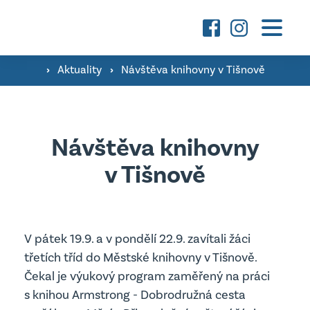
Základní škola
O škole a fotografie ›
›
Aktuality
›
Návštěva knihovny v Tišnově
Mateřská škola
Družina ›
O škole a fotografie ›
Konzultační hodiny pedagogů ›
Návštěva knihovny
Aktuality
Třídy ›
v Tišnově
Školní poradenské pracoviště ›
Úřední deska
Kontakty
Jsme Podnikavá škola ›
Důležité dokumenty
V pátek 19.9. a v pondělí 22.9. zavítali žáci
Úřední deska
třetích tříd do Městské knihovny v Tišnově.
vyhledávání
Projekty MŠ
Čekal je výukový program zaměřený na práci
Důležité dokumenty
s knihou Armstrong - Dobrodružná cesta