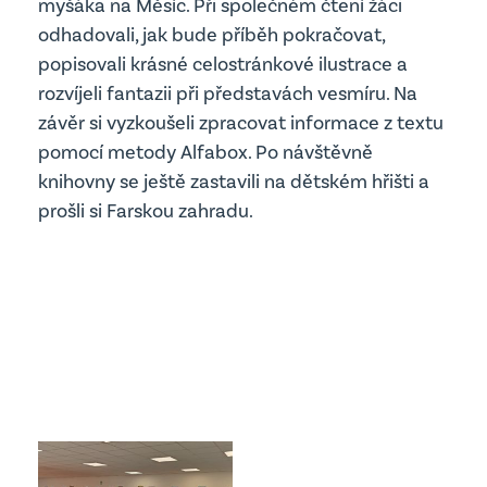
myšáka na Měsíc. Při společném čtení žáci
Projekty
Edookit
odhadovali, jak bude příběh pokračovat,
Školská rada
popisovali krásné celostránkové ilustrace a
rozvíjeli fantazii při představách vesmíru. Na
Školní parlament
závěr si vyzkoušeli zpracovat informace z textu
Jídelna
pomocí metody Alfabox. Po návštěvně
knihovny se ještě zastavili na dětském hřišti a
prošli si Farskou zahradu.