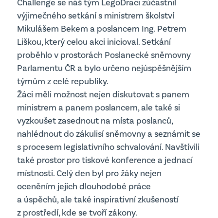
Challenge se náš tým LegoDraci zúčastnil
Školská rada
výjimečného setkání s ministrem školství
Mikulášem Bekem a poslancem Ing. Petrem
Školní parlament
Jídelna
Liškou, který celou akci inicioval. Setkání
proběhlo v prostorách Poslanecké sněmovny
Parlamentu ČR a bylo určeno nejúspěšnějším
týmům z celé republiky.
Žáci měli možnost nejen diskutovat s panem
ministrem a panem poslancem, ale také si
vyzkoušet zasednout na místa poslanců,
nahlédnout do zákulisí sněmovny a seznámit se
s procesem legislativního schvalování. Navštívili
také prostor pro tiskové konference a jednací
místnosti. Celý den byl pro žáky nejen
oceněním jejich dlouhodobé práce
a úspěchů, ale také inspirativní zkušeností
z prostředí, kde se tvoří zákony.