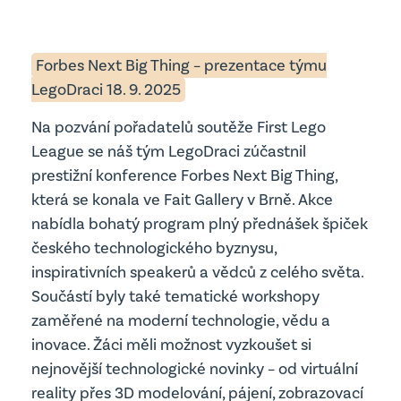
Forbes Next Big Thing – prezentace týmu
LegoDraci 18. 9. 2025
Na pozvání pořadatelů soutěže First Lego
League se náš tým LegoDraci zúčastnil
prestižní konference Forbes Next Big Thing,
která se konala ve Fait Gallery v Brně. Akce
nabídla bohatý program plný přednášek špiček
českého technologického byznysu,
inspirativních speakerů a vědců z celého světa.
Součástí byly také tematické workshopy
zaměřené na moderní technologie, vědu a
inovace. Žáci měli možnost vyzkoušet si
nejnovější technologické novinky – od virtuální
reality přes 3D modelování, pájení, zobrazovací