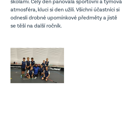
školami. Celý den panovala sportovní a týmová
Projekty
Edookit
atmosféra, kluci si den užili. Všichni účastníci si
Školská rada
odnesli drobné upomínkové předměty a jistě
se těší na další ročník.
Školní parlament
Jídelna