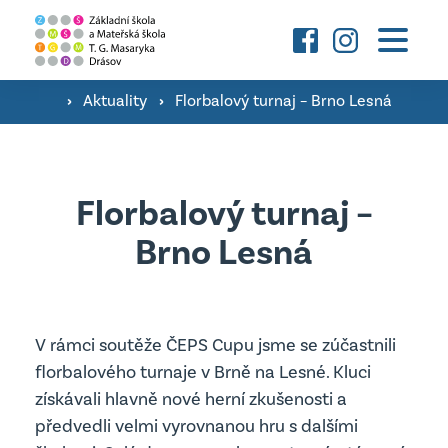
Základní škola
›
Aktuality
›
Florbalový turnaj – Brno Lesná
O škole a fotografie ›
Mateřská škola
Družina ›
O škole a fotografie ›
Florbalový turnaj –
Konzultační hodiny pedagogů ›
Aktuality
Brno Lesná
Třídy ›
Školní poradenské pracoviště ›
Úřední deska
Kontakty
Jsme Podnikavá škola ›
Důležité dokumenty
V rámci soutěže ČEPS Cupu jsme se zúčastnili
Úřední deska
florbalového turnaje v Brně na Lesné. Kluci
vyhledávání
Projekty MŠ
získávali hlavně nové herní zkušenosti a
Důležité dokumenty
předvedli velmi vyrovnanou hru s dalšími