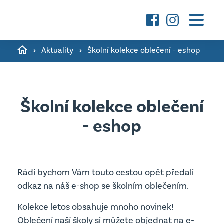
Základní škola
›
Aktuality
›
Školní kolekce oblečení - eshop
O škole a fotografie ›
Mateřská škola
Družina ›
O škole a fotografie ›
Školní kolekce oblečení
Konzultační hodiny pedagogů ›
Aktuality
- eshop
Třídy ›
Školní poradenské pracoviště ›
Úřední deska
Kontakty
Jsme Podnikavá škola ›
Důležité dokumenty
Rádi bychom Vám touto cestou opět předali
Úřední deska
odkaz na náš e-shop se školním oblečením.
vyhledávání
Projekty MŠ
Důležité dokumenty
Kolekce letos obsahuje mnoho novinek!
Oblečení naší školy si můžete objednat na e-