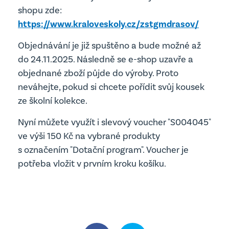
Projekty
shopu zde:
Edookit
https://www.kraloveskoly.cz/zstgmdrasov/
Školská rada
Objednávání je již spuštěno a bude možné až
Školní parlament
do 24.11.2025. Následně se e-shop uzavře a
Jídelna
objednané zboží půjde do výroby. Proto
neváhejte, pokud si chcete pořídit svůj kousek
ze školní kolekce.
Nyní můžete využít i slevový voucher "S004045"
ve výši 150 Kč na vybrané produkty
s označením "Dotační program". Voucher je
potřeba vložit v prvním kroku košíku.