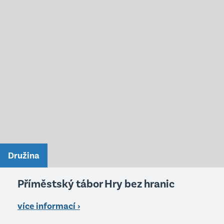
Družina
Příměstský tábor Hry bez hranic
více informací ›