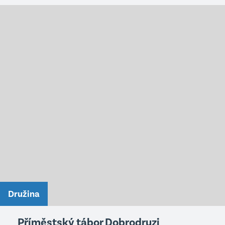
Družina
Příměstský tábor Dobrodruzi