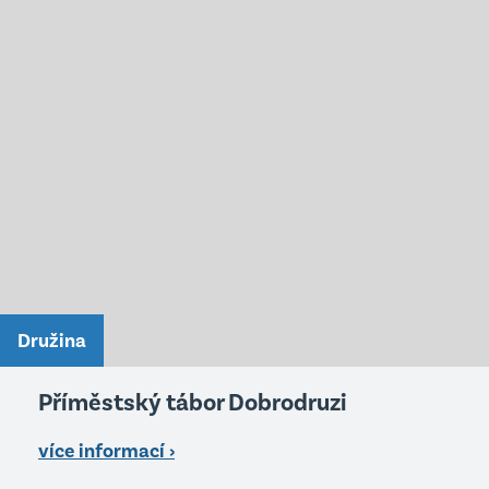
Družina
Příměstský tábor Dobrodruzi
více informací ›