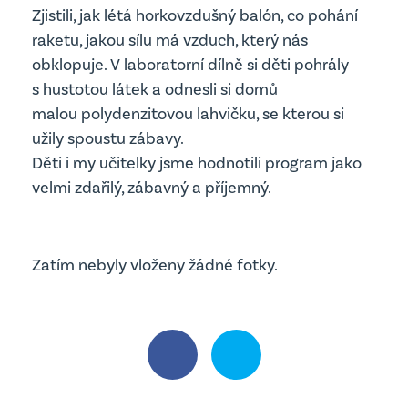
Projekty
Zjistili, jak létá horkovzdušný balón, co pohání
Edookit
raketu, jakou sílu má vzduch, který nás
Školská rada
obklopuje. V laboratorní dílně si děti pohrály
s hustotou látek a odnesli si domů
Školní parlament
Jídelna
malou polydenzitovou lahvičku, se kterou si
užily spoustu zábavy.
Děti i my učitelky jsme hodnotili program jako
velmi zdařilý, zábavný a příjemný.
Zatím nebyly vloženy žádné fotky.