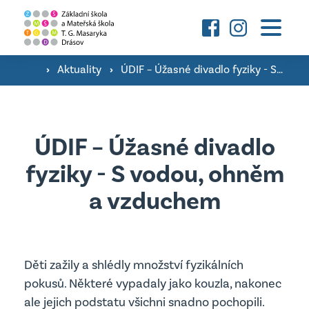
Základní škola
›
Aktuality
›
ÚDIF – Úžasné divadlo fyziky - S vodou, ohněm a vzduchem
O škole a fotografie ›
Mateřská škola
Družina ›
O škole a fotografie ›
ÚDIF – Úžasné divadlo
Konzultační hodiny pedagogů ›
Aktuality
fyziky - S vodou, ohněm
Třídy ›
Školní poradenské pracoviště ›
a vzduchem
Úřední deska
Kontakty
Jsme Podnikavá škola ›
Důležité dokumenty
Úřední deska
Děti zažily a shlédly množství fyzikálních
vyhledávání
Projekty MŠ
Důležité dokumenty
pokusů. Některé vypadaly jako kouzla, nakonec
ale jejich podstatu všichni snadno pochopili.