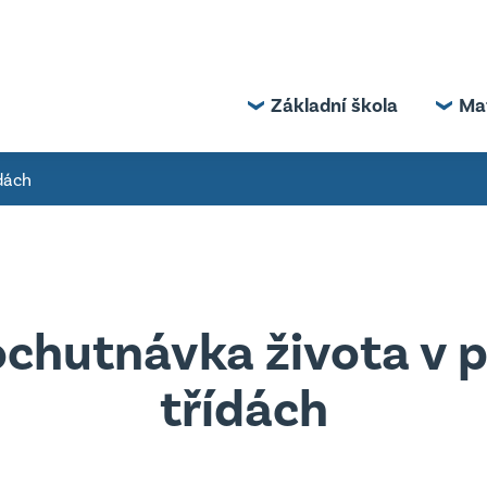
Základní škola
Ma
dách
řské škole
O základní škole
 deska
Úřední deska
chutnávka života v 
té dokumenty
Důležité dokumenty
ty MŠ
Projekty
třídách
Školská rada
Školní parlament