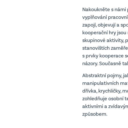
Nakoukněte s námi po
vyplňování pracovníc
zapojí, objevují a s
kooperační hry jsou
skupinové aktivity, p
stanovištích zaměřen
s prvky kooperace s
názory. Současně ta
Abstraktní pojmy, j
manipulativních mate
dřívka, krychličky, 
zohledňuje osobní te
aktivními a zvídavým
způsobem.