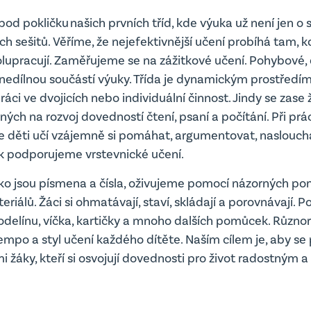
d pokličku našich prvních tříd, kde výuka už není jen o se
h sešitů. Věříme, že nejefektivnější učení probíhá tam, k
polupracují. Zaměřujeme se na zážitkové učení. Pohybové,
 nedílnou součástí výuky. Třída je dynamickým prostředí
ráci ve dvojicích nebo individuální činnost. Jindy se zase ž
ých na rozvoj dovedností čtení, psaní a počítání. Při prá
e děti učí vzájemně si pomáhat, argumentovat, nasloucha
k podporujeme vrstevnické učení.
ako jsou písmena a čísla, oživujeme pomocí názorných p
riálů. Žáci si ohmatávají, staví, skládají a porovnávají. 
modelínu, víčka, kartičky a mnoho dalších pomůcek. Různor
mpo a styl učení každého dítěte. Naším cílem je, aby se p
i žáky, kteří si osvojují dovednosti pro život radostným