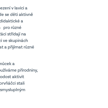
zení v lavici a
de se děti aktivně
 didaktické a
m pro různé
áci střídají na
ci ve skupinách
t a přijímat různé
omůcek a
Používáme přírodniny,
odost aktivit
rvňáčci stali
 a smysluplným