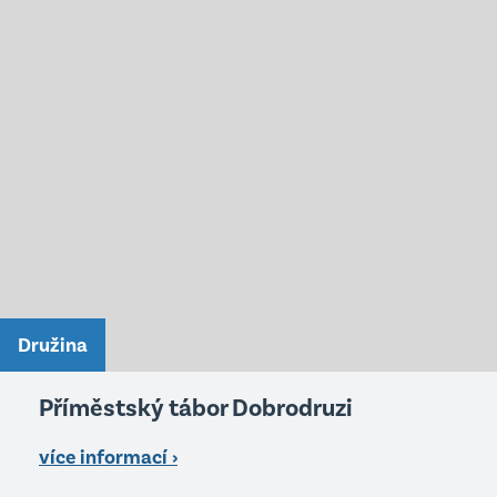
Družina
Příměstský tábor Dobrodruzi
více informací ›