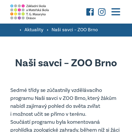
Základní škola
O škole a fotografie ›
›
Aktuality
›
Naši savci – ZOO Brno
Mateřská škola
Družina ›
O škole a fotografie ›
Konzultační hodiny pedagogů ›
Aktuality
Naši savci – ZOO Brno
Třídy ›
Školní poradenské pracoviště ›
Úřední deska
Kontakty
Jsme Podnikavá škola ›
Sedmé třídy se zúčastnily vzdělávacího
Důležité dokumenty
programu Naši savci v ZOO Brno, který žákům
Úřední deska
nabídl zajímavý pohled do světa zvířat
vyhledávání
Projekty MŠ
Důležité dokumenty
i možnost učit se přímo v terénu.
Součástí programu byla komentovaná
Projekty
prohlídka zoologické zahrady, během níž si žáci