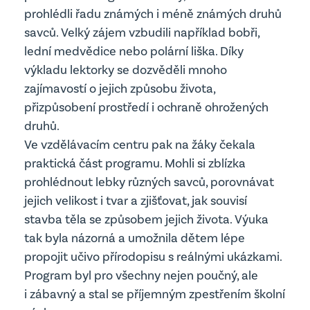
Edookit
prohlédli řadu známých i méně známých druhů
Školská rada
savců. Velký zájem vzbudili například bobři,
lední medvědice nebo polární liška. Díky
Školní parlament
výkladu lektorky se dozvěděli mnoho
Jídelna
zajímavostí o jejich způsobu života,
přizpůsobení prostředí i ochraně ohrožených
druhů.
Ve vzdělávacím centru pak na žáky čekala
praktická část programu. Mohli si zblízka
prohlédnout lebky různých savců, porovnávat
jejich velikost i tvar a zjišťovat, jak souvisí
stavba těla se způsobem jejich života. Výuka
tak byla názorná a umožnila dětem lépe
propojit učivo přírodopisu s reálnými ukázkami.
Program byl pro všechny nejen poučný, ale
i zábavný a stal se příjemným zpestřením školní