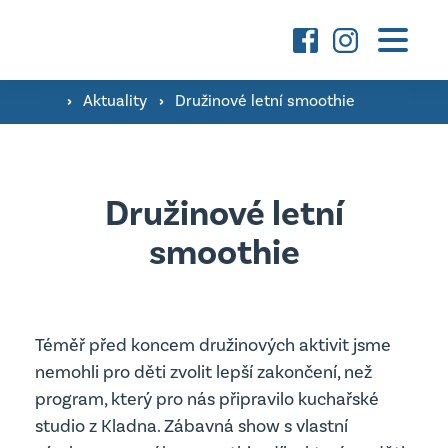
Základní škola
O škole a fotografie ›
›
Aktuality
›
Družinové letní smoothie
Mateřská škola
Družina ›
O škole a fotografie ›
Konzultační hodiny pedagogů ›
Aktuality
Družinové letní
Třídy ›
smoothie
Školní poradenské pracoviště ›
Úřední deska
Kontakty
Jsme Podnikavá škola ›
Důležité dokumenty
Úřední deska
Téměř před koncem družinových aktivit jsme
nemohli pro děti zvolit lepší zakončení, než
vyhledávání
Projekty MŠ
Důležité dokumenty
program, který pro nás připravilo kuchařské
studio z Kladna. Zábavná show s vlastní
Projekty