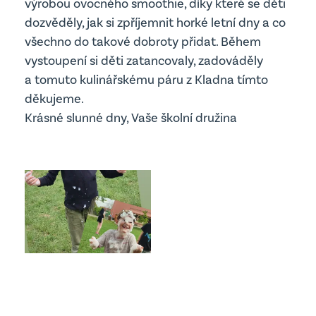
výrobou ovocného smoothie, díky které se děti
Edookit
dozvěděly, jak si zpříjemnit horké letní dny a co
Školská rada
všechno do takové dobroty přidat. Během
vystoupení si děti zatancovaly, zadováděly
Školní parlament
Jídelna
a tomuto kulinářskému páru z Kladna tímto
děkujeme.
Krásné slunné dny, Vaše školní družina