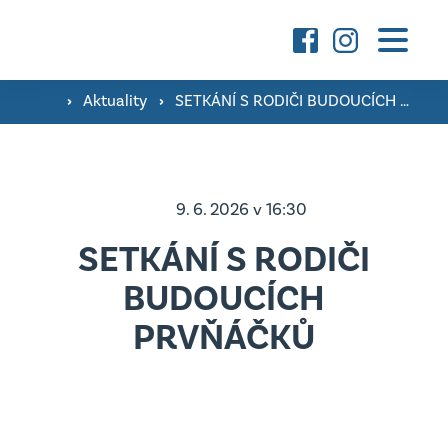
Základní škola
›
Aktuality
›
SETKÁNÍ S RODIČI BUDOUCÍCH PRVŇÁČKŮ
O škole a fotografie ›
Mateřská škola
Družina ›
O škole a fotografie ›
9. 6. 2026 v 16:30
Konzultační hodiny pedagogů ›
Aktuality
SETKÁNÍ S RODIČI
Třídy ›
Školní poradenské pracoviště ›
BUDOUCÍCH
Úřední deska
Kontakty
Jsme Podnikavá škola ›
PRVŇÁČKŮ
Důležité dokumenty
Úřední deska
vyhledávání
Projekty MŠ
Důležité dokumenty