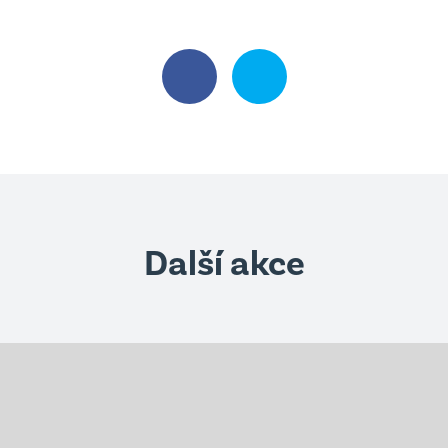
Projekty
Edookit
Školská rada
Školní parlament
Jídelna
Další akce