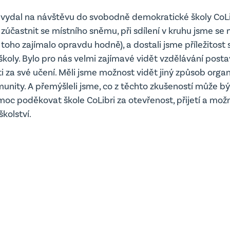
 vydal na návštěvu do svobodně demokratické školy CoLib
t zúčastnit se místního sněmu, při sdílení v kruhu jsme se 
s toho zajímalo opravdu hodně), a dostali jsme příležitost 
koly. Bylo pro nás velmi zajímavé vidět vzdělávání posta
i za své učení. Měli jsme možnost vidět jiný způsob orga
unity. A přemýšleli jsme, co z těchto zkušeností může být 
moc poděkovat škole CoLibri za otevřenost, přijetí a mo
školství.