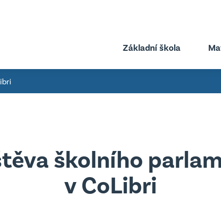
Základní škola
Ma
ibri
řské škole
O základní škole
 deska
Úřední deska
těva školního parla
té dokumenty
Důležité dokumenty
ty MŠ
Projekty
v CoLibri
Školská rada
Školní parlament