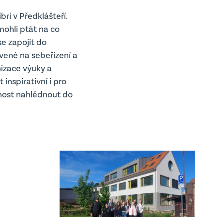
ri v Předklášteří.
mohli ptát na co
se zapojit do
vené na sebeřízení a
nizace výuky a
inspirativní i pro
žnost nahlédnout do