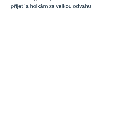
Edookit
přijetí a holkám za velkou odvahu
Školská rada
Školní parlament
Jídelna