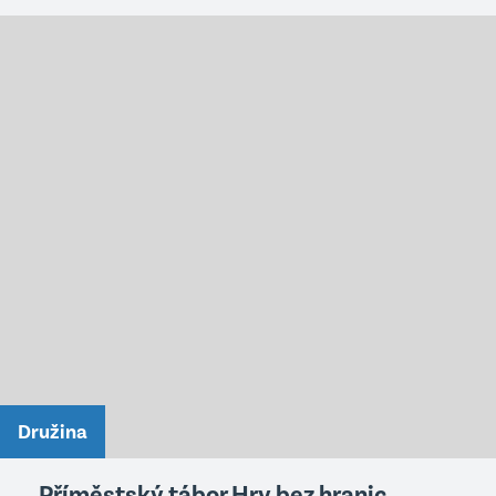
Družina
Příměstský tábor Hry bez hranic