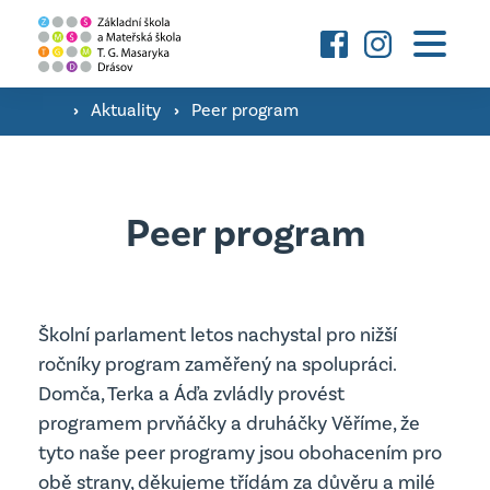
Základní škola
O škole a fotografie ›
›
Aktuality
›
Peer program
Mateřská škola
Družina ›
O škole a fotografie ›
Konzultační hodiny pedagogů ›
Aktuality
Peer program
Třídy ›
Školní poradenské pracoviště ›
Úřední deska
Kontakty
Jsme Podnikavá škola ›
Školní parlament letos nachystal pro nižší
Důležité dokumenty
ročníky program zaměřený na spolupráci.
Úřední deska
Domča, Terka a Áďa zvládly provést
vyhledávání
Projekty MŠ
programem prvňáčky a druháčky Věříme, že
Důležité dokumenty
tyto naše peer programy jsou obohacením pro
obě strany, děkujeme třídám za důvěru a milé
Projekty